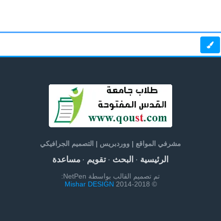
مشرفي المواقع | ووردبريس | التصميم الجرافيكي
الرئيسية
البحث
تقويم
مساعدة
·
·
·
تم تصميم القالب بواسطة NetPen:
Mishar DESIGN
© 2014-2018