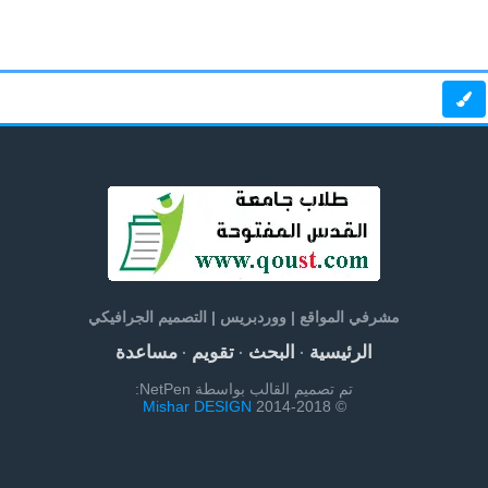
مشرفي المواقع | ووردبريس | التصميم الجرافيكي
الرئيسية
البحث
تقويم
مساعدة
·
·
·
تم تصميم القالب بواسطة NetPen:
Mishar DESIGN
© 2014-2018