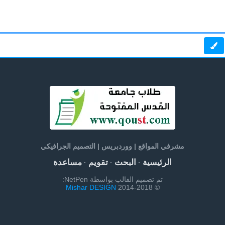
مشرفي المواقع | ووردبريس | التصميم الجرافيكي
الرئيسية
البحث
تقويم
مساعدة
·
·
·
تم تصميم القالب بواسطة NetPen:
Mishar DESIGN
© 2014-2018