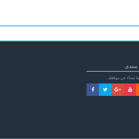
منتدى
ا تشاء عن موقغك .