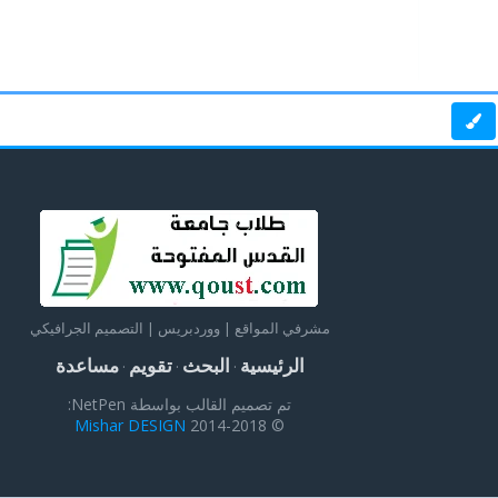
مشرفي المواقع | ووردبريس | التصميم الجرافيكي
الرئيسية
البحث
تقويم
مساعدة
·
·
·
تم تصميم القالب بواسطة NetPen:
Mishar DESIGN
© 2014-2018