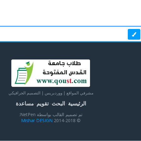
مشرفي المواقع | ووردبريس | التصميم الجرافيكي
الرئيسية
البحث
تقويم
مساعدة
·
·
·
تم تصميم القالب بواسطة NetPen:
Mishar DESIGN
© 2014-2018