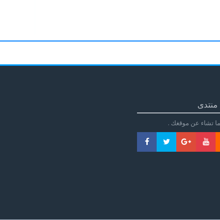
منتدى
ا تشاء عن موقغك .