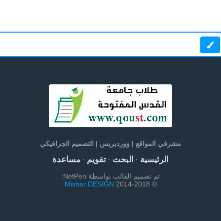
مشرفي المواقع | ووردبريس | التصميم الجرافيكي
الرئيسية
البحث
تقويم
مساعدة
·
·
·
تم تصميم القالب بواسطة NetPen:
Mishar DESIGN
© 2014-2018