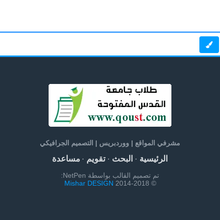
مشرفي المواقع | ووردبريس | التصميم الجرافيكي
الرئيسية
البحث
تقويم
مساعدة
·
·
·
تم تصميم القالب بواسطة NetPen:
Mishar DESIGN
© 2014-2018