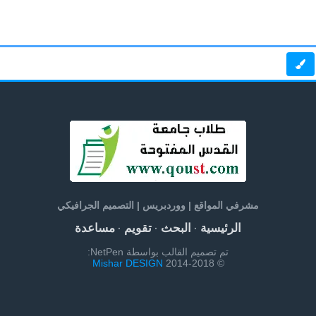
مشرفي المواقع | ووردبريس | التصميم الجرافيكي
الرئيسية
البحث
تقويم
مساعدة
·
·
·
تم تصميم القالب بواسطة NetPen:
Mishar DESIGN
© 2014-2018