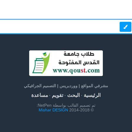
مشرفي المواقع | ووردبريس | التصميم الجرافيكي
الرئيسية
البحث
تقويم
مساعدة
·
·
·
تم تصميم القالب بواسطة NetPen:
Mishar DESIGN
© 2014-2018