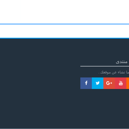
منتدى
ا تشاء عن موقغك .