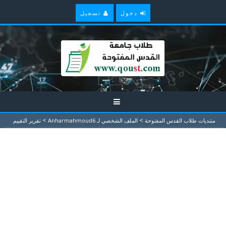
دخول
تسجيل
>
>
منتديات طلاب القدس المفتوحة
الملف الشخصي لـ Anharmahmoud6
تقرير التقييم