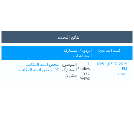
نتائج البحث
كتبت
الردود
/
المشاركة
[
تصاعدي
]
المشاهدات
1
07-02-2019, 03:51
الموضوع :
ملخص اتمتة المكاتب
Replies
PM
المشاركة :
RE: ملخص اتمتة المكاتب
4,375
ansar
شكرررا
Views