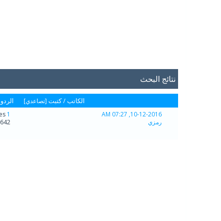
نتائج البحث
الكاتب /
كتبت
الردود
[
تصاعدي
]
Replies
1
10-12-2016, 07:27 AM
رمزي
42 Views