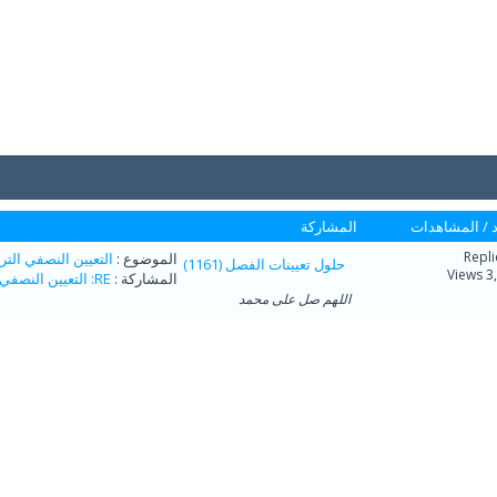
/
المشاهدات
المشاركة
الموضوع :
التعيين النصفي التر
حلول تعيينات الفصل (1161)
3,6
المشاركة :
RE: التعيين النصفي التربية الفنية وطرائق تدريسها
اللهم صل على محمد