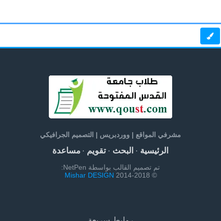
مشرفي المواقع | ووردبريس | التصميم الجرافيكي
الرئيسية
البحث
تقويم
مساعدة
·
·
·
تم تصميم القالب بواسطة NetPen:
Mishar DESIGN
© 2014-2018
روابط سريعة