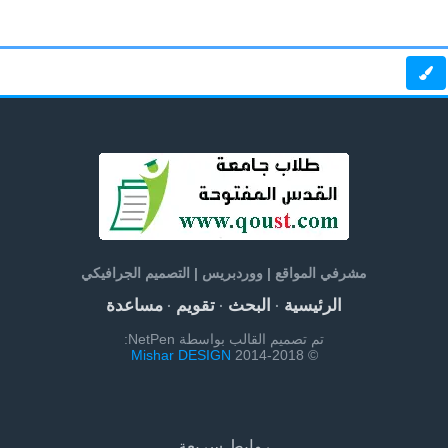
مشرفي المواقع | ووردبريس | التصميم الجرافيكي
الرئيسية
البحث
تقويم
مساعدة
·
·
·
تم تصميم القالب بواسطة NetPen:
Mishar DESIGN
© 2014-2018
روابط سريعة