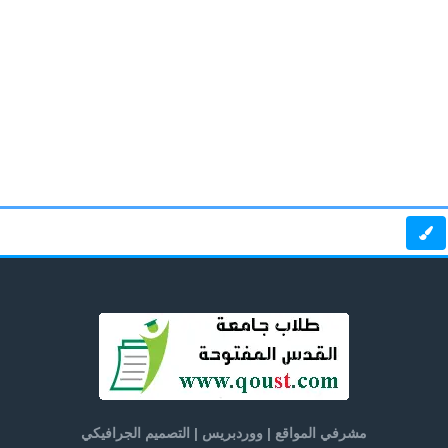
مشرفي المواقع | ووردبريس | التصميم الجرافيكي