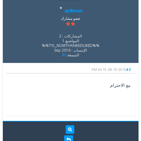
ay8man
عضو مشارك
المشاركات : 2
المواضيع 1
%%TYL_NUMTHANKEDLIKED%%
الإنتساب : Sep 2016
السمعة :
0
08-10-2016, 04:19 PM
#2
مع الاحترام