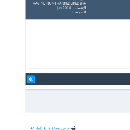
%%TYL_NUMTHANKEDLIKED%%
الإنتساب : Jun 2016
السمعة :
3
عرض نسخة قابلة للطباعة