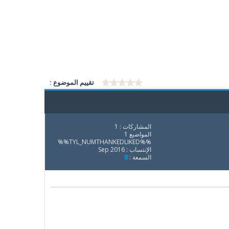
تقييم الموضوع :
المشاركات : 1
المواضيع 1
%%TYL_NUMTHANKEDLIKED%%
الإنتساب : Sep 2016
السمعة :
0