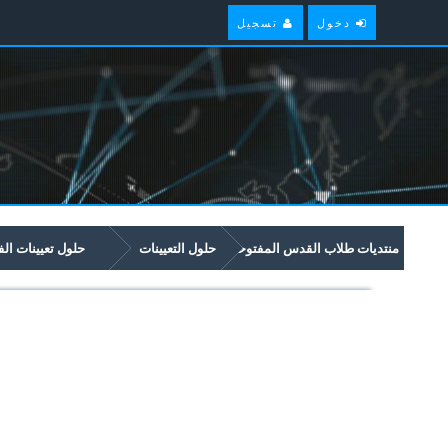
دخول
تسجيل
منتديات طلاب القدس المفتوحة
حلول التعيينات
حلول تعيينات ال
(1161)