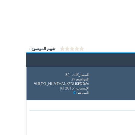
تقييم الموضوع :
المشاركات : 32
المواضيع 31
%%TYL_NUMTHANKEDLIKED%%
الإنتساب : Jul 2016
السمعة :
0