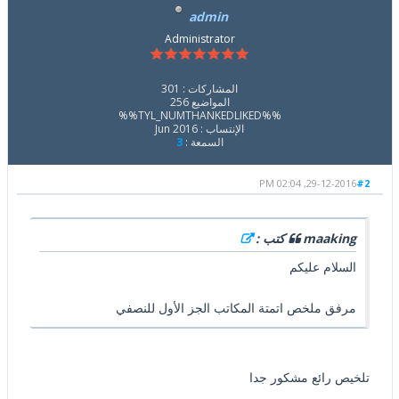
admin
Administrator
المشاركات : 301
المواضيع 256
%%TYL_NUMTHANKEDLIKED%%
الإنتساب : Jun 2016
السمعة :
3
29-12-2016, 02:04 PM
#2
maaking كتب :
السلام عليكم
مرفق ملخص اتمتة المكاتب الجز الأول للنصفي
تلخيص رائع مشكور جدا