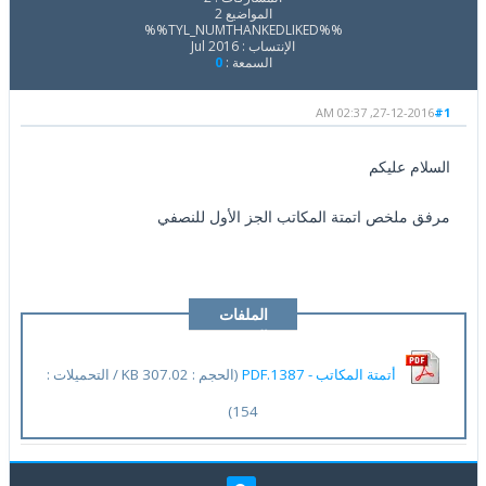
المواضيع 2
%%TYL_NUMTHANKEDLIKED%%
الإنتساب : Jul 2016
السمعة :
0
27-12-2016, 02:37 AM
#1
السلام عليكم
مرفق ملخص اتمتة المكاتب الجز الأول للنصفي
الملفات
المرفقة
أتمتة المكاتب - 1387.PDF
(الحجم : 307.02 KB / التحميلات :
154)