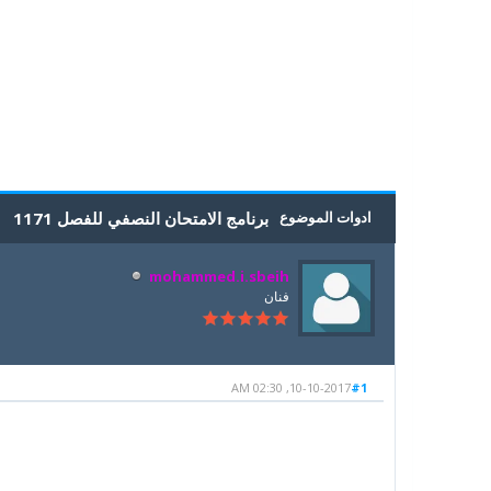
5
4
3
2
1
0 أصوات - بمعدل 0
ادوات الموضوع
برنامج الامتحان النصفي للفصل 1171
mohammed.i.sbeih
فنان
10-10-2017, 02:30 AM
#1