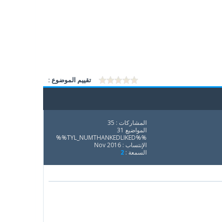
تقييم الموضوع :
المشاركات : 35
المواضيع 31
%%TYL_NUMTHANKEDLIKED%%
الإنتساب : Nov 2016
السمعة :
2