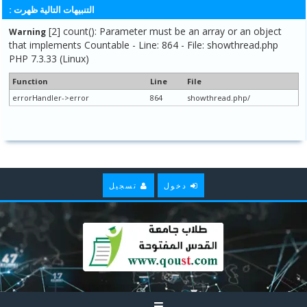
التنبيهات التالية ظهرت :
[2] count(): Parameter must be an array or an object
Warning
that implements Countable - Line: 864 - File: showthread.php
PHP 7.3.33 (Linux)
Function
Line
File
errorHandler->error
864
/showthread.php
دخول
تسجيل