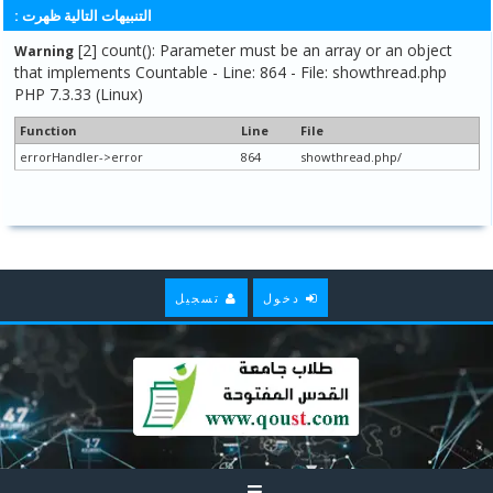
التنبيهات التالية ظهرت :
[2] count(): Parameter must be an array or an object
Warning
that implements Countable - Line: 864 - File: showthread.php
PHP 7.3.33 (Linux)
Function
Line
File
errorHandler->error
864
/showthread.php
دخول
تسجيل