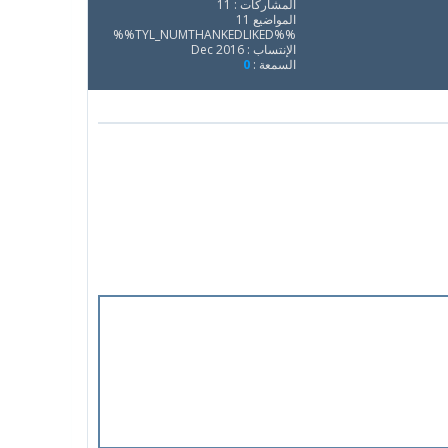
المشاركات : 11
المواضيع 11
%%TYL_NUMTHANKEDLIKED%%
الإنتساب : Dec 2016
السمعة :
0