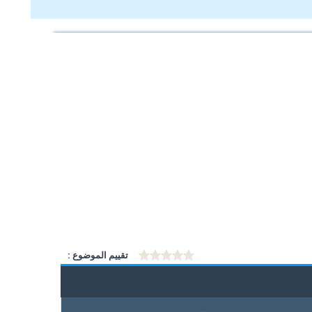
ي ١٦١١
تقييم الموضوع :