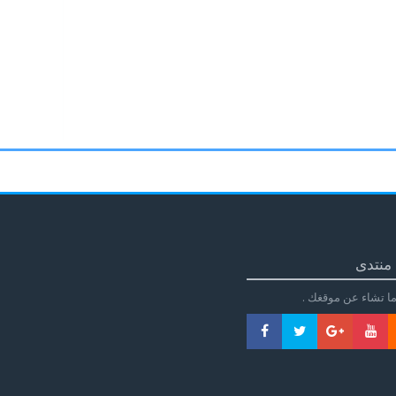
منتدى
ا تشاء عن موقغك .