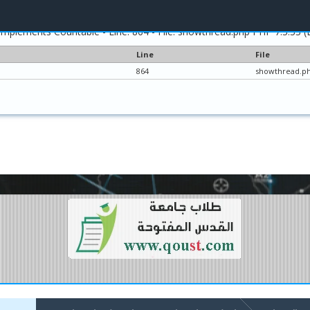
implements Countable - Line: 864 - File: showthread.php PHP 7.3.33 (
Line
File
864