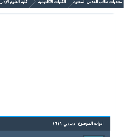
منتديات طلاب القدس المفتوحة
الكليات الاكاديمية
كلية العلوم الإدار
امتحانات سابقة وملخصات لمواد مستوى سنة ثالثة في برنامج العلوم الادارية والاق
5
4
3
2
1
0 أصوات - بمعدل 0
ادوات الموضوع
نصفي ١٦١١