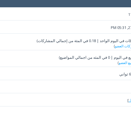
1
27-
كات العضو
)
يع العضو
)
ل
]