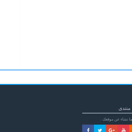
منتدى
ا تشاء عن موقغك .