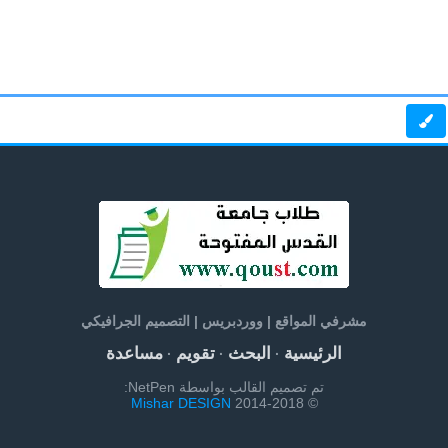
مشرفي المواقع | ووردبريس | التصميم الجرافيكي
الرئيسية
البحث
تقويم
مساعدة
·
·
·
تم تصميم القالب بواسطة NetPen:
Mishar DESIGN
© 2014-2018