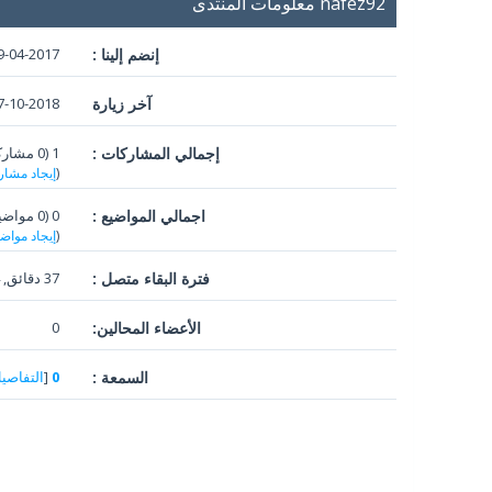
nafez92 معلومات المنتدى
إنضم إلينا :
9-04-2017
آخر زيارة
10-2018, 10:26 PM
إجمالي المشاركات :
1 (0 مشاركات في اليوم الواحد | 0.18 في المئة من إجمالي المشاركات)
(
إيجاد مشار
اجمالي المواضيع :
0 (0 مواضيع في اليوم | 0 في المئه من اجمالي المواضيع)
(
إيجاد مواض
فترة البقاء متصل :
37 دقائق, 44 ثواني
الأعضاء المحالين:
0
السمعة :
0
[
التفاصي