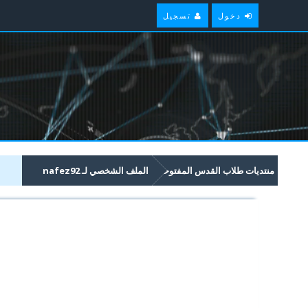
دخول
تسجيل
منتديات طلاب القدس المفتوحة
الملف الشخصي لـ nafez92