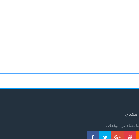
منتدى
ا تشاء عن موقغك .