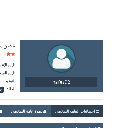
عضو م
تاريخ الإنت
تاريخ الميلا
التوقيت ال
nafez92
الحالة :
غي
احصائيات الملف الشخصي
نظرة عامة الشخصي