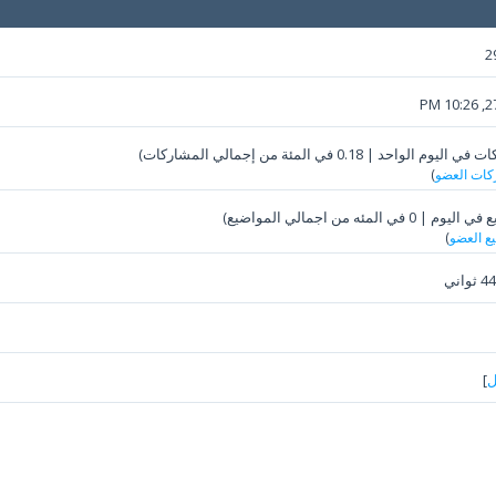
2
27-
كات العضو
)
يع العضو
)
ل
]