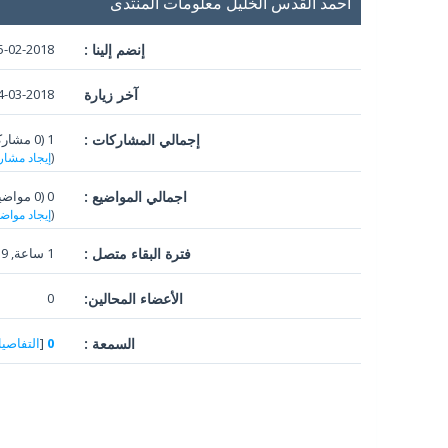
احمد القدس الخليل معلومات المنتدى
إنضم إلينا :
5-02-2018
آخر زيارة
03-2018, 12:21 PM
إجمالي المشاركات :
1 (0 مشاركات في اليوم الواحد | 0.18 في المئة من إجمالي المشاركات)
(
إيجاد مشار
اجمالي المواضيع :
0 (0 مواضيع في اليوم | 0 في المئه من اجمالي المواضيع)
(
إيجاد مواض
فترة البقاء متصل :
1 ساعة, 19 دقائق, 22 ثواني
الأعضاء المحالين:
0
السمعة :
0
[
التفاصي