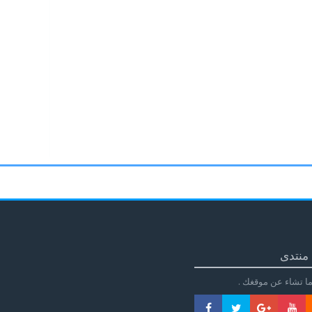
منتدى
ا تشاء عن موقغك .