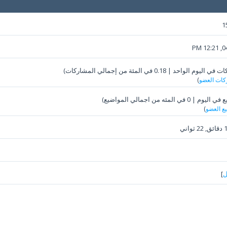
1
04-
كات العضو
)
يع العضو
)
ل
]