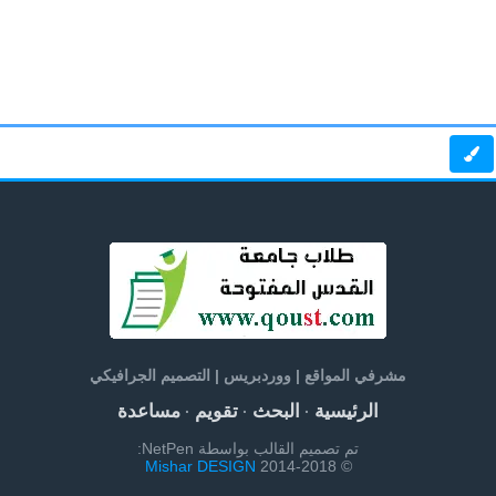
مشرفي المواقع | ووردبريس | التصميم الجرافيكي
الرئيسية
البحث
تقويم
مساعدة
·
·
·
تم تصميم القالب بواسطة NetPen:
Mishar DESIGN
© 2014-2018