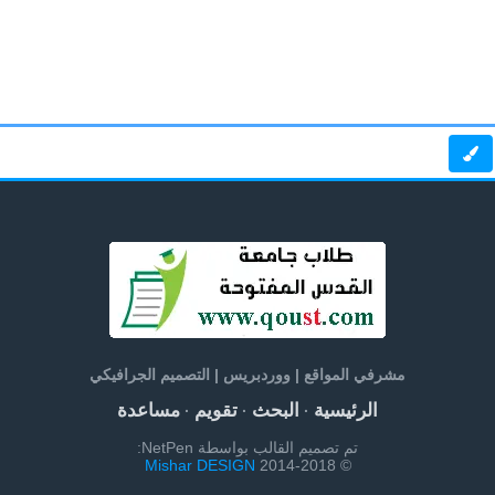
مشرفي المواقع | ووردبريس | التصميم الجرافيكي
الرئيسية
البحث
تقويم
مساعدة
·
·
·
تم تصميم القالب بواسطة NetPen:
Mishar DESIGN
© 2014-2018