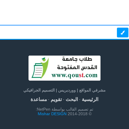
مشرفي المواقع | ووردبريس | التصميم الجرافيكي
الرئيسية
البحث
تقويم
مساعدة
·
·
·
تم تصميم القالب بواسطة NetPen:
Mishar DESIGN
© 2014-2018