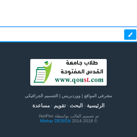
مشرفي المواقع | ووردبريس | التصميم الجرافيكي
الرئيسية
البحث
تقويم
مساعدة
·
·
·
تم تصميم القالب بواسطة NetPen:
Mishar DESIGN
© 2014-2018