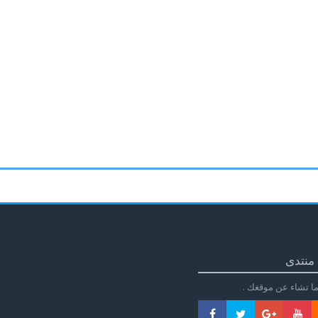
منتدى
ا تشاء عن موقغك .