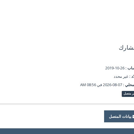
شارك
ساب :
26-10-2019
د :
غير محدد
محلي :
07-08-2026 في 08:56 AM
ر متصل
بيانات المتصل