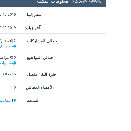
HASSAN AWAD معلومات المنتدى
إنضم إلينا :
6-10-2019
آخر زيارة
10-2019, 05:06 PM
إجمالي المشاركات :
2 (0 مشاركات في اليوم الواحد | 0.36 في المئة من إجمالي المشاركات)
(
إيجاد مشار
اجمالي المواضيع :
0 (0 مواضيع في اليوم | 0 في المئه من اجمالي المواضيع)
(
إيجاد مواض
فترة البقاء متصل :
16 دقائق, 58 ثواني
الأعضاء المحالين:
0
السمعة :
0
[
التفاصي