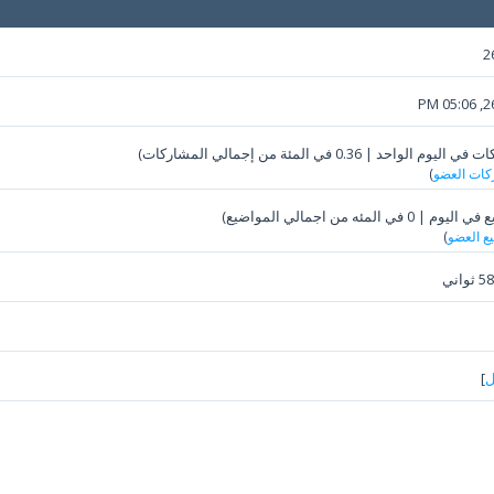
2
26-
كات العضو
)
يع العضو
)
ل
]