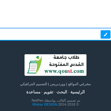
مشرفي المواقع | ووردبريس | التصميم الجرافيكي
الرئيسية
البحث
تقويم
مساعدة
·
·
·
تم تصميم القالب بواسطة NetPen:
Mishar DESIGN
© 2014-2018