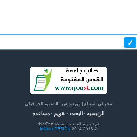
مشرفي المواقع | ووردبريس | التصميم الجرافيكي
الرئيسية
البحث
تقويم
مساعدة
·
·
·
تم تصميم القالب بواسطة NetPen:
Mishar DESIGN
© 2014-2018