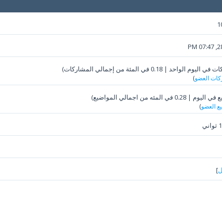
1
28-
كات العضو
)
يع العضو
)
ل
]