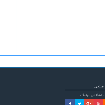
منتدى
ا تشاء عن موقغك .