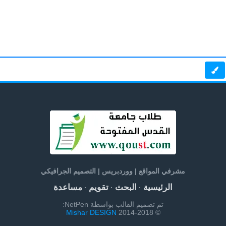
مشرفي المواقع | ووردبريس | التصميم الجرافيكي
الرئيسية
البحث
تقويم
مساعدة
·
·
·
تم تصميم القالب بواسطة NetPen:
Mishar DESIGN
© 2014-2018