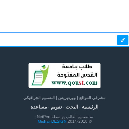
مشرفي المواقع | ووردبريس | التصميم الجرافيكي
الرئيسية
البحث
تقويم
مساعدة
·
·
·
تم تصميم القالب بواسطة NetPen:
Mishar DESIGN
© 2014-2018