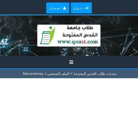
دخول
تسجيل
>
منتديات طلاب القدس المفتوحة
الملف الشخصي لـ MarianAmay