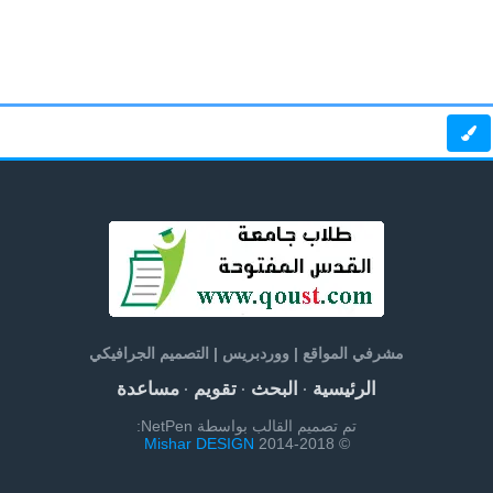
مشرفي المواقع | ووردبريس | التصميم الجرافيكي
الرئيسية
البحث
تقويم
مساعدة
·
·
·
تم تصميم القالب بواسطة NetPen:
Mishar DESIGN
© 2014-2018