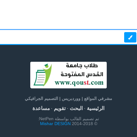
مشرفي المواقع | ووردبريس | التصميم الجرافيكي
الرئيسية
البحث
تقويم
مساعدة
·
·
·
تم تصميم القالب بواسطة NetPen:
Mishar DESIGN
© 2014-2018