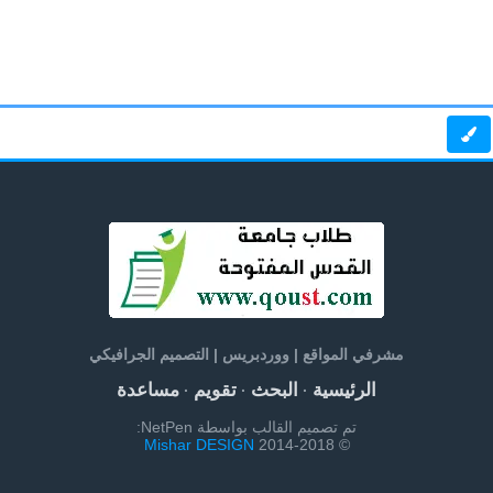
مشرفي المواقع | ووردبريس | التصميم الجرافيكي
الرئيسية
البحث
تقويم
مساعدة
·
·
·
تم تصميم القالب بواسطة NetPen:
Mishar DESIGN
© 2014-2018