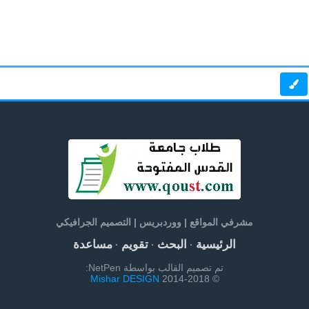
مشرفي المواقع | ووردبريس | التصميم الجرافيكي
الرئيسية
البحث
تقويم
مساعدة
·
·
·
تم تصميم القالب بواسطة NetPen:
Mishar DESIGN
© 2014-2018