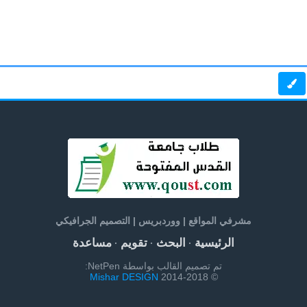
مشرفي المواقع | ووردبريس | التصميم الجرافيكي
الرئيسية
البحث
تقويم
مساعدة
·
·
·
تم تصميم القالب بواسطة NetPen:
Mishar DESIGN
© 2014-2018