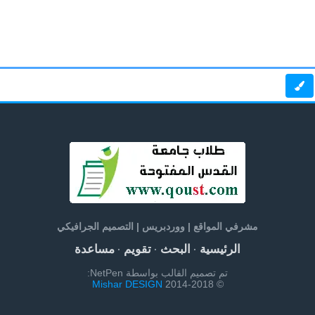
مشرفي المواقع | ووردبريس | التصميم الجرافيكي
الرئيسية
البحث
تقويم
مساعدة
·
·
·
تم تصميم القالب بواسطة NetPen:
Mishar DESIGN
© 2014-2018