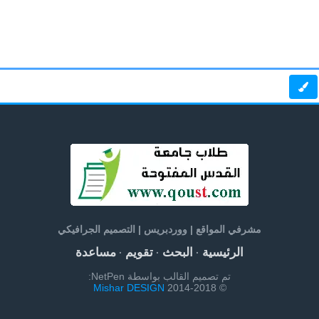
مشرفي المواقع | ووردبريس | التصميم الجرافيكي
الرئيسية
البحث
تقويم
مساعدة
·
·
·
تم تصميم القالب بواسطة NetPen:
Mishar DESIGN
© 2014-2018