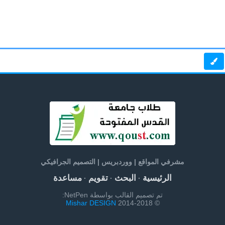
مشرفي المواقع | ووردبريس | التصميم الجرافيكي
الرئيسية
البحث
تقويم
مساعدة
·
·
·
تم تصميم القالب بواسطة NetPen:
Mishar DESIGN
© 2014-2018