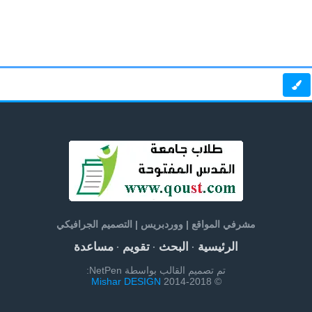
مشرفي المواقع | ووردبريس | التصميم الجرافيكي
الرئيسية
البحث
تقويم
مساعدة
·
·
·
تم تصميم القالب بواسطة NetPen:
Mishar DESIGN
© 2014-2018