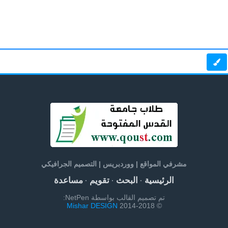
مشرفي المواقع | ووردبريس | التصميم الجرافيكي
الرئيسية
البحث
تقويم
مساعدة
·
·
·
تم تصميم القالب بواسطة NetPen:
Mishar DESIGN
© 2014-2018