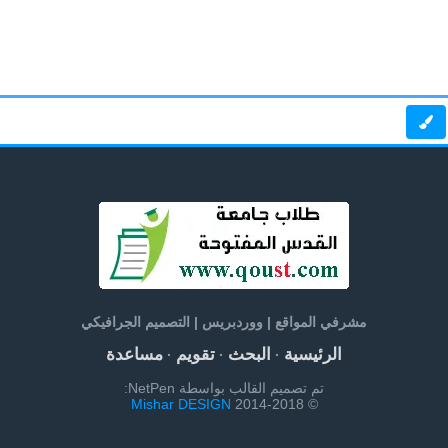
مشرفي المواقع | ووردبريس | التصميم الجرافيكي
الرئيسية
البحث
تقويم
مساعدة
·
·
·
تم تصميم القالب بواسطة NetPen:
Mishar DESIGN
© 2014-2018