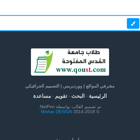
مشرفي المواقع | ووردبريس | التصميم الجرافيكي
الرئيسية
البحث
تقويم
مساعدة
·
·
·
تم تصميم القالب بواسطة NetPen:
Mishar DESIGN
© 2014-2018